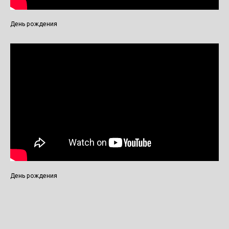
День рождения
Пижамная вечер
Праздники
Каникулы
Мастер-классы и
ИЗО
творческие мате
Шахматы
Детские и кукол
спектакли
Театральная
студия
Детский день ро
Английский язык
Детские экскурси
прогулки
Мультипликация
День рождения