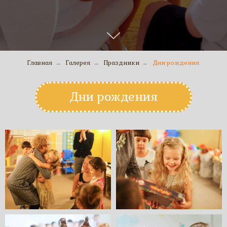
Главная
Галерея
Праздники
Дни рождения
→
→
→
Дни рождения