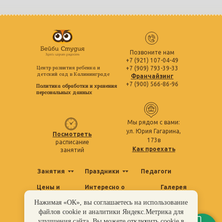
Позвоните нам
+7 (921) 107-04-49
Центр развития ребенка и
+7 (909) 793-39-33
детский сад в Калининграде
Франчайзинг
+7 (900) 566-86-96
Политика обработки и хранения
персональных данных
Мы рядом с вами:
ул. Юрия Гагарина,
Посмотреть
173в
расписание
Как проехать
занятий
Занятия
Праздники
Педагоги
Цены и
Интересно о
Галерея
акции
полезном
Нажимая «ОК», вы соглашаетесь на использование
Отзывы
Контакты
файлов cookie и аналитики Яндекс.Метрика для
улучшения сайта. Вы можете отключить cookie в