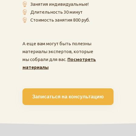
Занятия индивидуальные!
Длительность 30 минут
Стоимость занятия 800 руб.
Пижамная вечер
Праздники
А еще вам могут быть полезны
Каникулы
материалы экспертов, которые
Мастер-классы и
мы собрали для вас.
ИЗО
Посмотреть
творческие мате
материалы
Шахматы
Детские и кукол
спектакли
Театральная
студия
Детский день ро
Английский язык
Детские экскурси
прогулки
Мультипликация
Записаться на консультацию