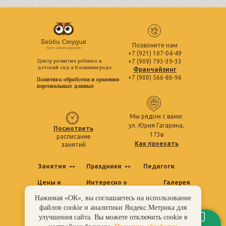
Позвоните нам
+7 (921) 107-04-49
Центр развития ребенка и
+7 (909) 793-39-33
детский сад в Калининграде
Франчайзинг
+7 (900) 566-86-96
Политика обработки и хранения
персональных данных
Мы рядом с вами:
ул. Юрия Гагарина,
Посмотреть
173в
расписание
Как проехать
занятий
Занятия
Праздники
Педагоги
Цены и
Интересно о
Галерея
акции
полезном
Нажимая «ОК», вы соглашаетесь на использование
Отзывы
Контакты
файлов cookie и аналитики Яндекс.Метрика для
улучшения сайта. Вы можете отключить cookie в